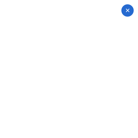
登录平台
✕
标签云列表
按标签聚合浏览相关文章
华为芯片与苹果系列性能对比，处理速度差异