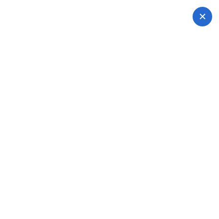
登录平台
✕
标签云列表
按标签聚合浏览相关文章
网球赛事争议判罚复盘：关键判罚进展与影响分析