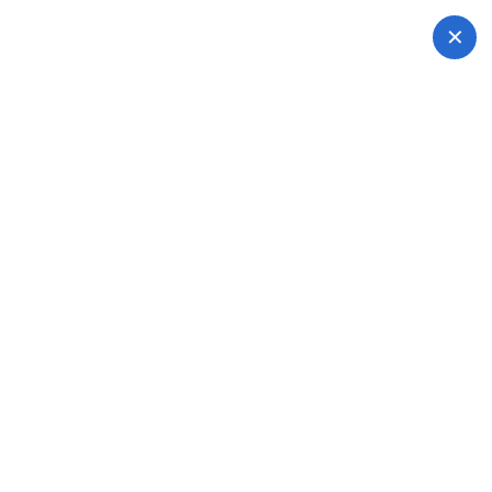
✕
城
资讯中心
联系我们
登录平台
差距明显
新葡京娱乐城
专业 · 信赖 · 安全
立即注册